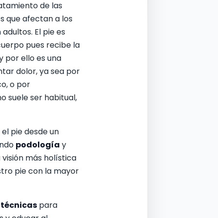
atamiento de las
 que afectan a los
adultos. El pie es
uerpo pues recibe la
 por ello es una
tar dolor, ya sea por
o, o por
o suele ser habitual,
l pie desde un
ando
podología
y
visión más holística
stro pie con la mayor
n
técnicas
para