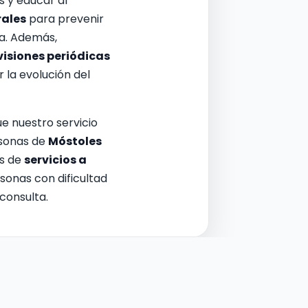
s y educar al
rales
para prevenir
ía. Además,
visiones periódicas
la evolución del
e nuestro servicio
rsonas de
Móstoles
s de
servicios a
sonas con dificultad
consulta.