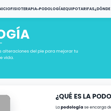
NICIO
FISIOTERAPIA
PODOLOGÍA
EQUIPO
TARIFAS
¿DÓNDE
OGÍA
s alteraciones del pie para mejorar tu
e vida.
¿QUÉ ES LA POD
La
podología
se encarga de