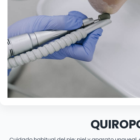
QUIROP
Cuidado habitual del pie: piel y aparato ungueal, 