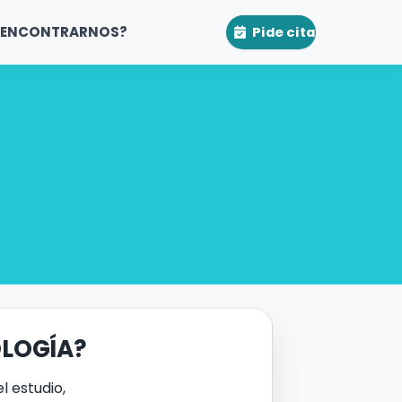
 ENCONTRARNOS?
Pide cita
OLOGÍA?
l estudio,