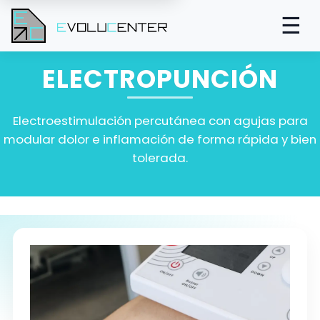
☰
ELECTROPUNCIÓN
Electroestimulación percutánea con agujas para
modular dolor e inflamación de forma rápida y bien
tolerada.