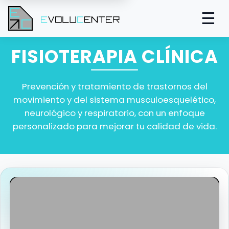
☰
FISIOTERAPIA CLÍNICA
Prevención y tratamiento de trastornos del
movimiento y del sistema musculoesquelético,
neurológico y respiratorio, con un enfoque
personalizado para mejorar tu calidad de vida.