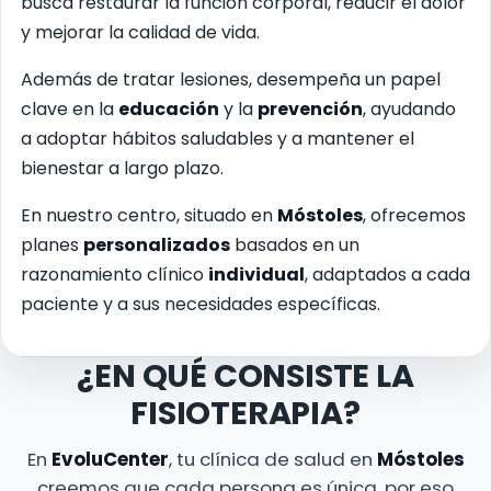
busca restaurar la función corporal, reducir el dolor
y mejorar la calidad de vida.
Además de tratar lesiones, desempeña un papel
clave en la
educación
y la
prevención
, ayudando
a adoptar hábitos saludables y a mantener el
bienestar a largo plazo.
En nuestro centro, situado en
Móstoles
, ofrecemos
planes
personalizados
basados en un
razonamiento clínico
individual
, adaptados a cada
paciente y a sus necesidades específicas.
¿EN QUÉ CONSISTE LA
FISIOTERAPIA?
En
EvoluCenter
, tu clínica de salud en
Móstoles
creemos que cada persona es única, por eso