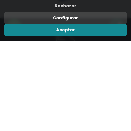
Rechazar
Configurar
Aceptar
Contáctanos
C. Camino de Leganés, 42
28936 Móstoles, Madrid
+34 640 64 77 26
Lunes a viernes: 09:00–14:00 y 16:00–22:00
Sábado: 09:00–14:00
Enlaces rápidos