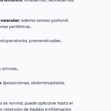
a linfático:
linfedemas, fleboedemas,
 vascular:
edema venoso postural,
ones periféricas…
ostoperatorios, premenstruales…
:
artrosis…
:
liposucciones, abdominoplastia,
llo es normal, puede aplicarse hasta el
en retención de líquidos e inflamación