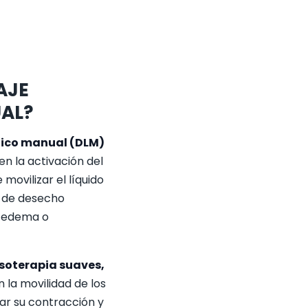
AJE
UAL?
tico manual (DLM)
en la activación del
 movilizar el líquido
s de desecho
e edema o
soterapia suaves,
 la movilidad de los
lar su contracción y