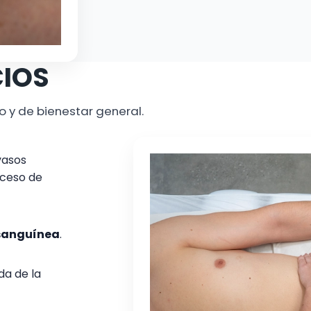
CIOS
o y de bienestar general.
vasos
exceso de
 sanguínea
.
da de la