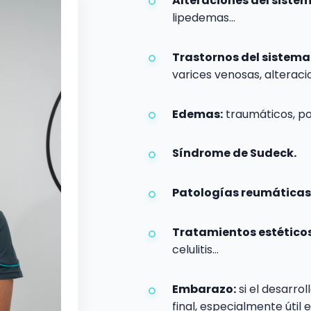
Alteraciones del sistem
lipedemas…
Trastornos del sistema
varices venosas, alteraci
Edemas:
traumáticos, p
Síndrome de Sudeck.
Patologías reumáticas
Tratamientos estéticos
celulitis…
Embarazo:
si el desarro
final, especialmente útil 