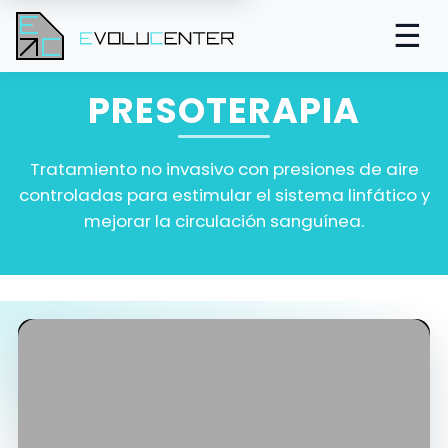
☰
PRESOTERAPIA
Tratamiento no invasivo con presiones de aire
controladas para estimular el sistema linfático y
mejorar la circulación sanguínea.