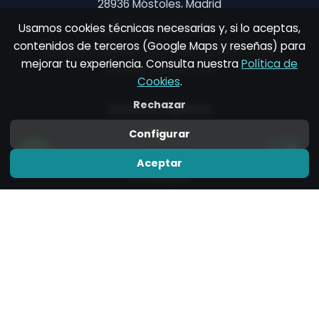
28936 Móstoles, Madrid
+34 640 64 77 26
Usamos cookies técnicas necesarias y, si lo aceptas,
contenidos de terceros (Google Maps y reseñas) para
Lunes a viernes: 09:00–14:00 y 16:00–22:00
mejorar tu experiencia. Consulta nuestra
Política de
Sábado: 09:00–14:00
Cookies
.
Rechazar
Enlaces rápidos
Inicio
Configurar
Fisioterapia
Aceptar
Podología
Tarifas
¿Dónde encontrarnos?
Síguenos